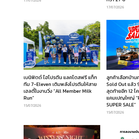
17/07/2026
17/07/2026
เบนิฟิตต์ ไฮโปรตีน แลคโตสฟรี แท็ก
ลูกค้าเลือกบ้
ทีม 7-Eleven เติมพลังโปรตีนให้สาย
Sold Out แล้ว 9
เฮลตี้ในงานวิ่ง “All Member Milk
สุดท้ายอีก 12 
Run”
แคมเปญใหญ่ 
SUPER SALE”
15/07/2026
15/07/2026