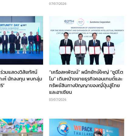
07/07/2026
ร่วมแสดงวิสัยทัศน์
“เครือสหพัฒน์” ผนึกยักษ์ใหญ่ “ซูมิโต
ราะห์ นักลงทุน พบกลุ่ม
โม” เดินหน้าขยายธุรกิจคอนเทนต์และ
15”
ทรัพย์สินทางปัญญาของญี่ปุ่นสู่ไทย
และอาเซียน
03/07/2026