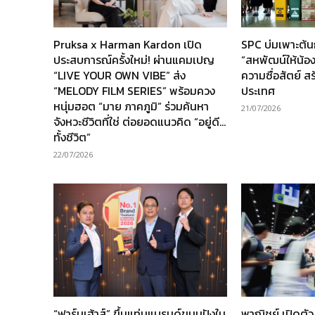
Pruksa x Harman Kardon เปิด
SPC บ่มเพาะต้
ประสบการณ์ครั้งใหม่! ผ่านแคมเปญ
“สหพัฒน์ให้น้อง” 
“LIVE YOUR OWN VIBE” ส่ง
ความซื่อสัตย์ ส
“MELODY FILM SERIES” พร้อมควง
ประเทศ
หนุ่มฮอต “มาย ภาคภูมิ” ร่วมค้นหา
21/07/2026
จังหวะชีวิตที่ใช่ ต่อยอดแนวคิด “อยู่ดี…
ทั้งชีวิต”
22/07/2026
“ฟาร์มเฮ้าส์” ขึ้นแท่นแบรนด์ขนมปังใน
พาณิชย์ เปิดตั