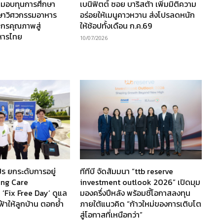
 มอบทุนการศึกษา
เบนิฟิตต์ ซอย บาริสต้า เพิ่มมิติความ
กษาวิศวกรรมอาหาร
อร่อยให้เมนูคาวหวาน ส่งโปรลดหนัก
ากรคุณภาพสู่
ให้ช้อปทั้งเดือน ก.ค.69
หารไทย
10/07/2026
ร ยกระดับการอยู่
ทีทีบี จัดสัมมนา “ttb reserve
ving Care
investment outlook 2026” เปิดมุม
 ‘Fix Free Day’ ดูแล
มองครึ่งปีหลัง พร้อมชี้โอกาสลงทุน
ฟ้าให้ลูกบ้าน ตอกย้ำ
ภายใต้แนวคิด “ก้าวใหม่ของการเติบโต
สู่โอกาสที่เหนือกว่า”