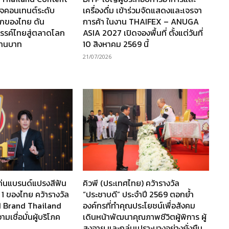
กิจคอนเทนต์ระดับ
เครื่องดื่ม เข้าร่วมจัดแสดงและเจรจา
กของไทย ดัน
การค้า ในงาน THAIFEX – ANUGA
รรค์ไทยสู่ตลาดโลก
ASIA 2027 เปิดจองพื้นที่ ตั้งแต่วันที่
ล้านบาท
10 สิงหาคม 2569 นี้
21/07/2026
ท่นแบรนด์แปรงสีฟัน
คิวพี (ประเทศไทย) คว้ารางวัล
 1 ของไทย คว้ารางวัล
“ประชาบดี” ประจำปี 2569 ตอกย้ำ
1 Brand Thailand
องค์กรที่ทำคุณประโยชน์เพื่อสังคม
เชื่อมั่นผู้บริโภค
เดินหน้าพัฒนาคุณภาพชีวิตผู้พิการ ผู้
สูงอายุ และกลุ่มเปราะบางอย่างยั่งยืน