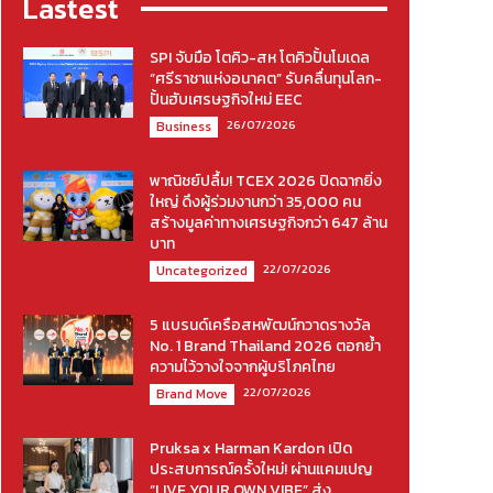
Lastest
SPI จับมือ โตคิว-สห โตคิวปั้นโมเดล
“ศรีราชาแห่งอนาคต” รับคลื่นทุนโลก-
ปั้นฮับเศรษฐกิจใหม่ EEC
26/07/2026
Business
พาณิชย์ปลื้ม! TCEX 2026 ปิดฉากยิ่ง
ใหญ่ ดึงผู้ร่วมงานกว่า 35,000 คน
สร้างมูลค่าทางเศรษฐกิจกว่า 647 ล้าน
บาท
22/07/2026
Uncategorized
5 แบรนด์เครือสหพัฒน์กวาดรางวัล
No. 1 Brand Thailand 2026 ตอกย้ำ
ความไว้วางใจจากผู้บริโภคไทย
22/07/2026
Brand Move
Pruksa x Harman Kardon เปิด
ประสบการณ์ครั้งใหม่! ผ่านแคมเปญ
“LIVE YOUR OWN VIBE” ส่ง