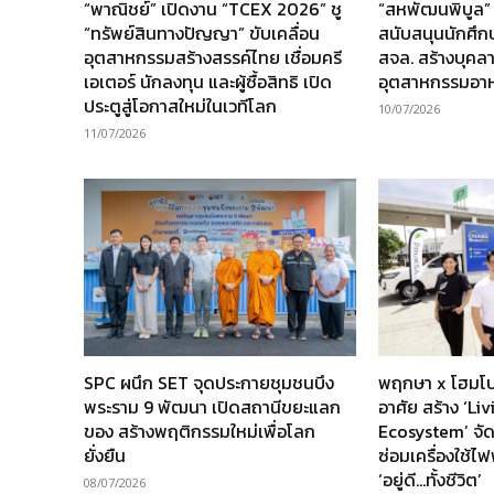
“พาณิชย์” เปิดงาน “TCEX 2026” ชู
“สหพัฒนพิบูล”
“ทรัพย์สินทางปัญญา” ขับเคลื่อน
สนับสนุนนักศึ
อุตสาหกรรมสร้างสรรค์ไทย เชื่อมครี
สจล. สร้างบุคล
เอเตอร์ นักลงทุน และผู้ซื้อสิทธิ เปิด
อุตสาหกรรมอา
ประตูสู่โอกาสใหม่ในเวทีโลก
10/07/2026
11/07/2026
SPC ผนึก SET จุดประกายชุมชนบึง
พฤกษา x โฮมโป
พระราม 9 พัฒนา เปิดสถานีขยะแลก
อาศัย สร้าง ‘Li
ของ สร้างพฤติกรรมใหม่เพื่อโลก
Ecosystem’ จัด
ยั่งยืน
ซ่อมเครื่องใช้ไฟ
‘อยู่ดี…ทั้งชีวิต’
08/07/2026