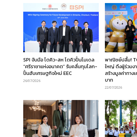
SPI จับมือ โตคิว-สห โตคิวปั้นโมเดล
พาณิชย์ปลื้ม! 
“ศรีราชาแห่งอนาคต” รับคลื่นทุนโลก-
ใหญ่ ดึงผู้ร่วม
ปั้นฮับเศรษฐกิจใหม่ EEC
สร้างมูลค่าทาง
บาท
26/07/2026
22/07/2026