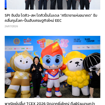
SPI จับมือ โตคิว-สห โตคิวปั้นโมเดล “ศรีราชาแห่งอนาคต” รับ
คลื่นทุนโลก-ปั้นฮับเศรษฐกิจใหม่ EEC
26/07/2026
พาณิชย์ปลื้ม! TCEX 2026 ปิดฉากยิ่งใหญ่ ดึงผู้ร่วมงานกว่า