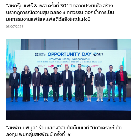
“สหกรุ๊ป แฟร์ & เฟส ครั้งที่ 30” ปิดฉากประทับใจ สร้าง
ปรากฏการณ์ความสุข ฉลอง 3 ทศวรรษ ตอกย้ำการเป็น
มหกรรมงานแฟร์และเฟสติวัลยิ่งใหญ่แห่งปี
03/07/2026
“สหพัฒนพิบูล” ร่วมแสดงวิสัยทัศน์บนเวที “นักวิเคราะห์ นัก
ลงทุน พบกลุ่มสหพัฒน์ ครั้งที่ 15”