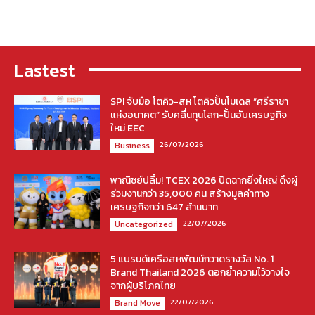
Lastest
SPI จับมือ โตคิว-สห โตคิวปั้นโมเดล “ศรีราชา
แห่งอนาคต” รับคลื่นทุนโลก-ปั้นฮับเศรษฐกิจ
ใหม่ EEC
26/07/2026
Business
พาณิชย์ปลื้ม! TCEX 2026 ปิดฉากยิ่งใหญ่ ดึงผู้
ร่วมงานกว่า 35,000 คน สร้างมูลค่าทาง
เศรษฐกิจกว่า 647 ล้านบาท
22/07/2026
Uncategorized
5 แบรนด์เครือสหพัฒน์กวาดรางวัล No. 1
Brand Thailand 2026 ตอกย้ำความไว้วางใจ
จากผู้บริโภคไทย
22/07/2026
Brand Move