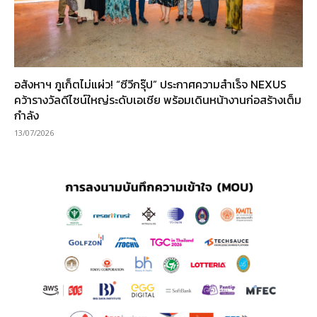
อสังหาฯ ภูเก็ตไม่แผ่ว! “ซีวีกรุ๊ป” ประกาศความสำเร็จ NEXUS
คว้ารางวัลดีไซน์ใหญ่ระดับเอเชีย พร้อมเดินหน้างานก่อสร้างเต็ม
กำลัง
13/07/2026