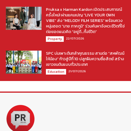
Pruksa x Harman Kardon เปิดประสบการณ์
ครั้งใหม่! ผ่านแคมเปญ “LIVE YOUR OWN
VIBE” ส่ง “MELODY FILM SERIES” พร้อมควง
หนุ่มฮอต “มาย ภาคภูมิ” ร่วมค้นหาจังหวะชีวิตที่ใช่
ต่อยอดแนวคิด “อยู่ดี…ทั้งชีวิต”
22/07/2026
Property
SPC บ่มเพาะต้นกล้าคุณธรรม สานต่อ “สหพัฒน์
ให้น้อง” ก้าวสู่ปีที่ 10 ปลูกฝังความซื่อสัตย์ สร้าง
เยาวชนต้นแบบทั่วประเทศ
21/07/2026
Education