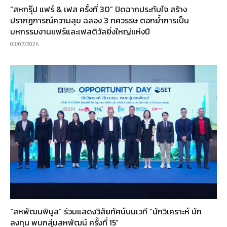
“สหกรุ๊ป แฟร์ & เฟส ครั้งที่ 30” ปิดฉากประทับใจ สร้าง
ปรากฏการณ์ความสุข ฉลอง 3 ทศวรรษ ตอกย้ำการเป็น
มหกรรมงานแฟร์และเฟสติวัลยิ่งใหญ่แห่งปี
03/07/2026
“สหพัฒนพิบูล” ร่วมแสดงวิสัยทัศน์บนเวที “นักวิเคราะห์ นัก
ลงทุน พบกลุ่มสหพัฒน์ ครั้งที่ 15”