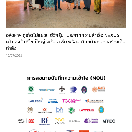
อสังหาฯ ภูเก็ตไม่แผ่ว! “ซีวีกรุ๊ป” ประกาศความสำเร็จ NEXUS
คว้ารางวัลดีไซน์ใหญ่ระดับเอเชีย พร้อมเดินหน้างานก่อสร้างเต็ม
กำลัง
13/07/2026