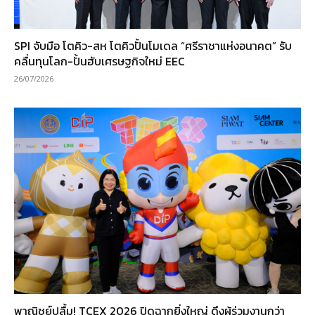
SPI จับมือ โตคิว-สห โตคิวปั้นโมเดล “ศรีราชาแห่งอนาคต” รับ
คลื่นทุนโลก-ปั้นฮับเศรษฐกิจใหม่ EEC
26/07/2026
พาณิชย์ปลื้ม! TCEX 2026 ปิดฉากยิ่งใหญ่ ดึงผู้ร่วมงานกว่า