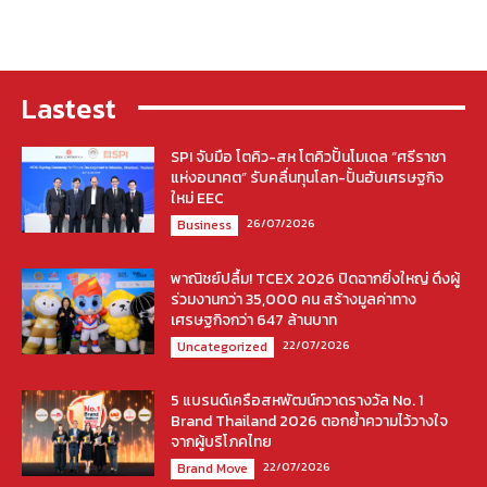
Lastest
SPI จับมือ โตคิว-สห โตคิวปั้นโมเดล “ศรีราชา
แห่งอนาคต” รับคลื่นทุนโลก-ปั้นฮับเศรษฐกิจ
ใหม่ EEC
26/07/2026
Business
พาณิชย์ปลื้ม! TCEX 2026 ปิดฉากยิ่งใหญ่ ดึงผู้
ร่วมงานกว่า 35,000 คน สร้างมูลค่าทาง
เศรษฐกิจกว่า 647 ล้านบาท
22/07/2026
Uncategorized
5 แบรนด์เครือสหพัฒน์กวาดรางวัล No. 1
Brand Thailand 2026 ตอกย้ำความไว้วางใจ
จากผู้บริโภคไทย
22/07/2026
Brand Move