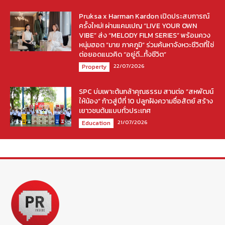
Pruksa x Harman Kardon เปิดประสบการณ์
ครั้งใหม่! ผ่านแคมเปญ “LIVE YOUR OWN
VIBE” ส่ง “MELODY FILM SERIES” พร้อมควง
หนุ่มฮอต “มาย ภาคภูมิ” ร่วมค้นหาจังหวะชีวิตที่ใช่
ต่อยอดแนวคิด “อยู่ดี…ทั้งชีวิต”
22/07/2026
Property
SPC บ่มเพาะต้นกล้าคุณธรรม สานต่อ “สหพัฒน์
ให้น้อง” ก้าวสู่ปีที่ 10 ปลูกฝังความซื่อสัตย์ สร้าง
เยาวชนต้นแบบทั่วประเทศ
21/07/2026
Education