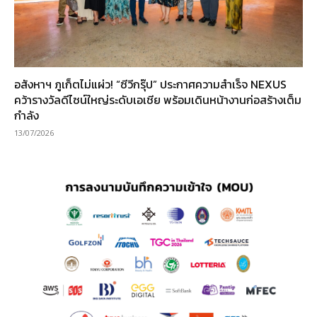
อสังหาฯ ภูเก็ตไม่แผ่ว! “ซีวีกรุ๊ป” ประกาศความสำเร็จ NEXUS
คว้ารางวัลดีไซน์ใหญ่ระดับเอเชีย พร้อมเดินหน้างานก่อสร้างเต็ม
กำลัง
13/07/2026