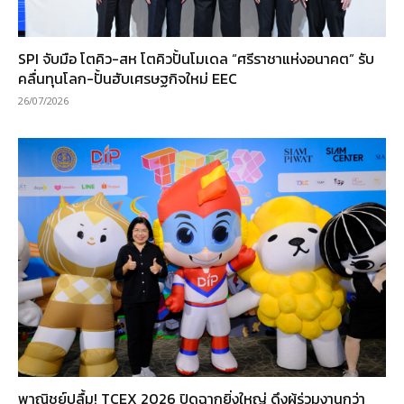
SPI จับมือ โตคิว-สห โตคิวปั้นโมเดล “ศรีราชาแห่งอนาคต” รับ
คลื่นทุนโลก-ปั้นฮับเศรษฐกิจใหม่ EEC
26/07/2026
พาณิชย์ปลื้ม! TCEX 2026 ปิดฉากยิ่งใหญ่ ดึงผู้ร่วมงานกว่า