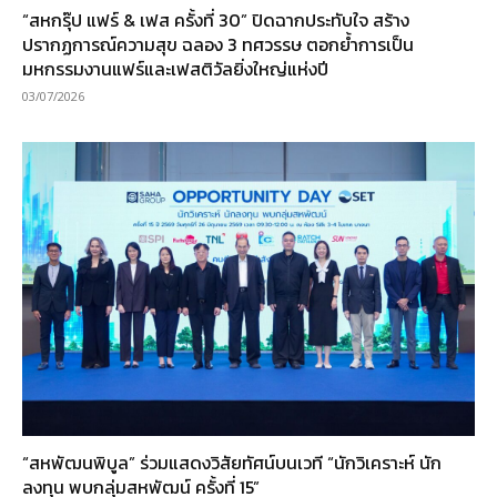
“สหกรุ๊ป แฟร์ & เฟส ครั้งที่ 30” ปิดฉากประทับใจ สร้าง
ปรากฏการณ์ความสุข ฉลอง 3 ทศวรรษ ตอกย้ำการเป็น
มหกรรมงานแฟร์และเฟสติวัลยิ่งใหญ่แห่งปี
03/07/2026
“สหพัฒนพิบูล” ร่วมแสดงวิสัยทัศน์บนเวที “นักวิเคราะห์ นัก
ลงทุน พบกลุ่มสหพัฒน์ ครั้งที่ 15”