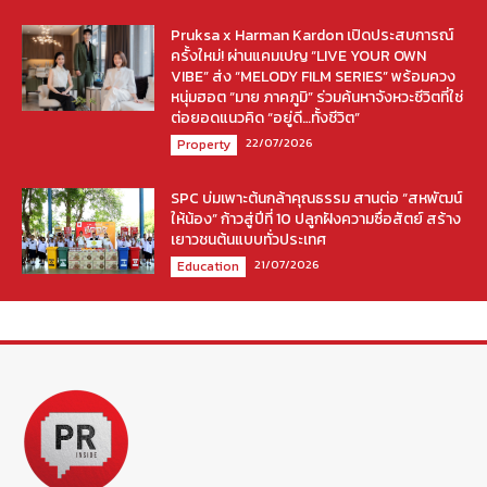
Pruksa x Harman Kardon เปิดประสบการณ์
ครั้งใหม่! ผ่านแคมเปญ “LIVE YOUR OWN
VIBE” ส่ง “MELODY FILM SERIES” พร้อมควง
หนุ่มฮอต “มาย ภาคภูมิ” ร่วมค้นหาจังหวะชีวิตที่ใช่
ต่อยอดแนวคิด “อยู่ดี…ทั้งชีวิต”
22/07/2026
Property
SPC บ่มเพาะต้นกล้าคุณธรรม สานต่อ “สหพัฒน์
ให้น้อง” ก้าวสู่ปีที่ 10 ปลูกฝังความซื่อสัตย์ สร้าง
เยาวชนต้นแบบทั่วประเทศ
21/07/2026
Education