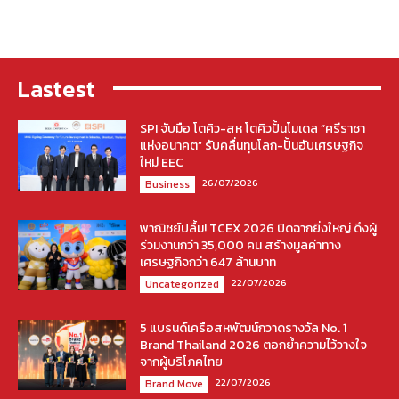
Lastest
SPI จับมือ โตคิว-สห โตคิวปั้นโมเดล “ศรีราชา
แห่งอนาคต” รับคลื่นทุนโลก-ปั้นฮับเศรษฐกิจ
ใหม่ EEC
26/07/2026
Business
พาณิชย์ปลื้ม! TCEX 2026 ปิดฉากยิ่งใหญ่ ดึงผู้
ร่วมงานกว่า 35,000 คน สร้างมูลค่าทาง
เศรษฐกิจกว่า 647 ล้านบาท
22/07/2026
Uncategorized
5 แบรนด์เครือสหพัฒน์กวาดรางวัล No. 1
Brand Thailand 2026 ตอกย้ำความไว้วางใจ
จากผู้บริโภคไทย
22/07/2026
Brand Move