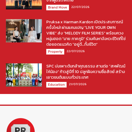
จากผู้บริโภคไทย
22/07/2026
Brand Move
Pruksa x Harman Kardon เปิดประสบการณ์
ครั้งใหม่! ผ่านแคมเปญ “LIVE YOUR OWN
VIBE” ส่ง “MELODY FILM SERIES” พร้อมควง
หนุ่มฮอต “มาย ภาคภูมิ” ร่วมค้นหาจังหวะชีวิตที่ใช่
ต่อยอดแนวคิด “อยู่ดี…ทั้งชีวิต”
22/07/2026
Property
SPC บ่มเพาะต้นกล้าคุณธรรม สานต่อ “สหพัฒน์
ให้น้อง” ก้าวสู่ปีที่ 10 ปลูกฝังความซื่อสัตย์ สร้าง
เยาวชนต้นแบบทั่วประเทศ
21/07/2026
Education