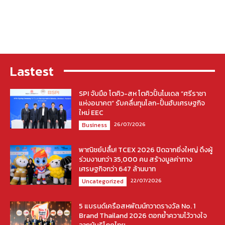
Lastest
SPI จับมือ โตคิว-สห โตคิวปั้นโมเดล “ศรีราชา
แห่งอนาคต” รับคลื่นทุนโลก-ปั้นฮับเศรษฐกิจ
ใหม่ EEC
26/07/2026
Business
พาณิชย์ปลื้ม! TCEX 2026 ปิดฉากยิ่งใหญ่ ดึงผู้
ร่วมงานกว่า 35,000 คน สร้างมูลค่าทาง
เศรษฐกิจกว่า 647 ล้านบาท
22/07/2026
Uncategorized
5 แบรนด์เครือสหพัฒน์กวาดรางวัล No. 1
Brand Thailand 2026 ตอกย้ำความไว้วางใจ