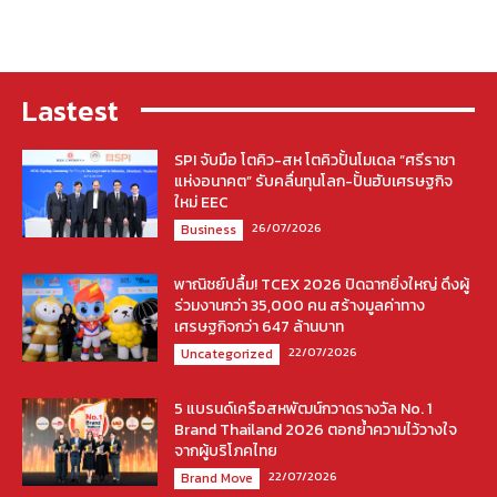
Lastest
SPI จับมือ โตคิว-สห โตคิวปั้นโมเดล “ศรีราชา
แห่งอนาคต” รับคลื่นทุนโลก-ปั้นฮับเศรษฐกิจ
ใหม่ EEC
26/07/2026
Business
พาณิชย์ปลื้ม! TCEX 2026 ปิดฉากยิ่งใหญ่ ดึงผู้
ร่วมงานกว่า 35,000 คน สร้างมูลค่าทาง
เศรษฐกิจกว่า 647 ล้านบาท
22/07/2026
Uncategorized
5 แบรนด์เครือสหพัฒน์กวาดรางวัล No. 1
Brand Thailand 2026 ตอกย้ำความไว้วางใจ
จากผู้บริโภคไทย
22/07/2026
Brand Move