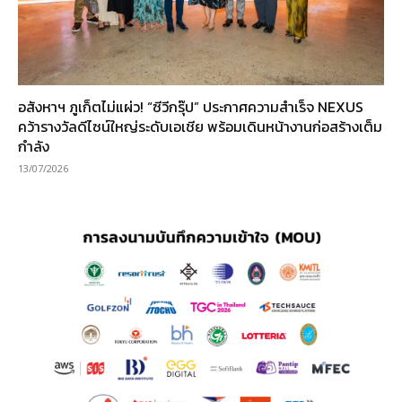
อสังหาฯ ภูเก็ตไม่แผ่ว! “ซีวีกรุ๊ป” ประกาศความสำเร็จ NEXUS
คว้ารางวัลดีไซน์ใหญ่ระดับเอเชีย พร้อมเดินหน้างานก่อสร้างเต็ม
กำลัง
13/07/2026