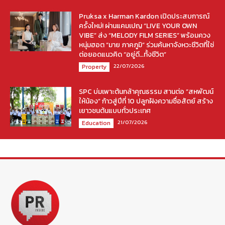
Pruksa x Harman Kardon เปิดประสบการณ์
ครั้งใหม่! ผ่านแคมเปญ “LIVE YOUR OWN
VIBE” ส่ง “MELODY FILM SERIES” พร้อมควง
หนุ่มฮอต “มาย ภาคภูมิ” ร่วมค้นหาจังหวะชีวิตที่ใช่
ต่อยอดแนวคิด “อยู่ดี…ทั้งชีวิต”
22/07/2026
Property
SPC บ่มเพาะต้นกล้าคุณธรรม สานต่อ “สหพัฒน์
ให้น้อง” ก้าวสู่ปีที่ 10 ปลูกฝังความซื่อสัตย์ สร้าง
เยาวชนต้นแบบทั่วประเทศ
21/07/2026
Education