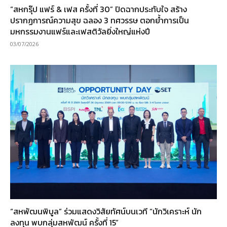
“สหกรุ๊ป แฟร์ & เฟส ครั้งที่ 30” ปิดฉากประทับใจ สร้าง
ปรากฏการณ์ความสุข ฉลอง 3 ทศวรรษ ตอกย้ำการเป็น
มหกรรมงานแฟร์และเฟสติวัลยิ่งใหญ่แห่งปี
03/07/2026
“สหพัฒนพิบูล” ร่วมแสดงวิสัยทัศน์บนเวที “นักวิเคราะห์ นัก
ลงทุน พบกลุ่มสหพัฒน์ ครั้งที่ 15”