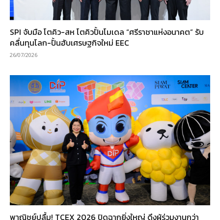
SPI จับมือ โตคิว-สห โตคิวปั้นโมเดล “ศรีราชาแห่งอนาคต” รับ
คลื่นทุนโลก-ปั้นฮับเศรษฐกิจใหม่ EEC
26/07/2026
พาณิชย์ปลื้ม! TCEX 2026 ปิดฉากยิ่งใหญ่ ดึงผู้ร่วมงานกว่า