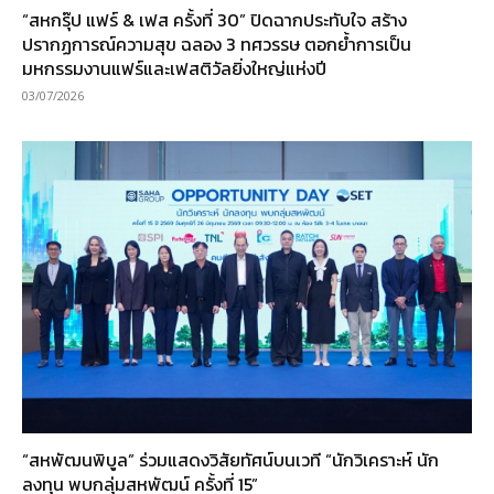
“สหกรุ๊ป แฟร์ & เฟส ครั้งที่ 30” ปิดฉากประทับใจ สร้าง
ปรากฏการณ์ความสุข ฉลอง 3 ทศวรรษ ตอกย้ำการเป็น
มหกรรมงานแฟร์และเฟสติวัลยิ่งใหญ่แห่งปี
03/07/2026
“สหพัฒนพิบูล” ร่วมแสดงวิสัยทัศน์บนเวที “นักวิเคราะห์ นัก
ลงทุน พบกลุ่มสหพัฒน์ ครั้งที่ 15”