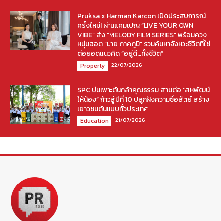
Pruksa x Harman Kardon เปิดประสบการณ์
ครั้งใหม่! ผ่านแคมเปญ “LIVE YOUR OWN
VIBE” ส่ง “MELODY FILM SERIES” พร้อมควง
หนุ่มฮอต “มาย ภาคภูมิ” ร่วมค้นหาจังหวะชีวิตที่ใช่
ต่อยอดแนวคิด “อยู่ดี…ทั้งชีวิต”
22/07/2026
Property
SPC บ่มเพาะต้นกล้าคุณธรรม สานต่อ “สหพัฒน์
ให้น้อง” ก้าวสู่ปีที่ 10 ปลูกฝังความซื่อสัตย์ สร้าง
เยาวชนต้นแบบทั่วประเทศ
21/07/2026
Education