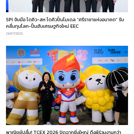
SPI จับมือ โตคิว-สห โตคิวปั้นโมเดล “ศรีราชาแห่งอนาคต” รับ
คลื่นทุนโลก-ปั้นฮับเศรษฐกิจใหม่ EEC
26/07/2026
พาณิชย์ปลื้ม! TCEX 2026 ปิดฉากยิ่งใหญ่ ดึงผู้ร่วมงานกว่า