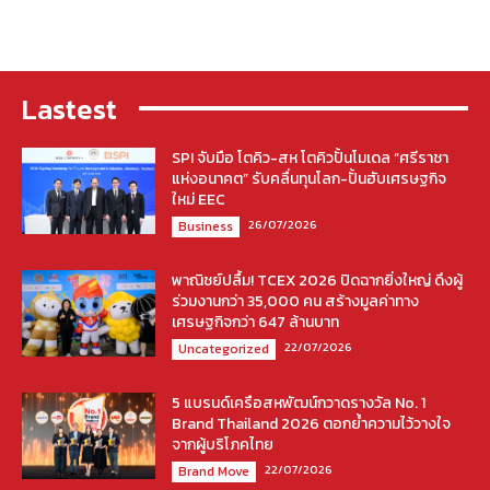
Lastest
SPI จับมือ โตคิว-สห โตคิวปั้นโมเดล “ศรีราชา
แห่งอนาคต” รับคลื่นทุนโลก-ปั้นฮับเศรษฐกิจ
ใหม่ EEC
26/07/2026
Business
พาณิชย์ปลื้ม! TCEX 2026 ปิดฉากยิ่งใหญ่ ดึงผู้
ร่วมงานกว่า 35,000 คน สร้างมูลค่าทาง
เศรษฐกิจกว่า 647 ล้านบาท
22/07/2026
Uncategorized
5 แบรนด์เครือสหพัฒน์กวาดรางวัล No. 1
Brand Thailand 2026 ตอกย้ำความไว้วางใจ
จากผู้บริโภคไทย
22/07/2026
Brand Move