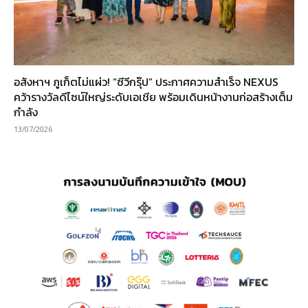
อสังหาฯ ภูเก็ตไม่แผ่ว! “ซีวีกรุ๊ป” ประกาศความสำเร็จ NEXUS
คว้ารางวัลดีไซน์ใหญ่ระดับเอเชีย พร้อมเดินหน้างานก่อสร้างเต็ม
กำลัง
13/07/2026