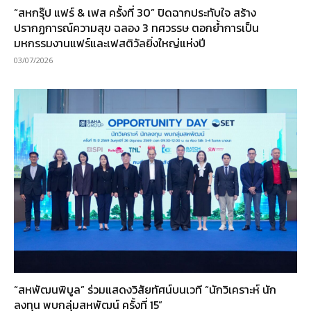
“สหกรุ๊ป แฟร์ & เฟส ครั้งที่ 30” ปิดฉากประทับใจ สร้าง
ปรากฏการณ์ความสุข ฉลอง 3 ทศวรรษ ตอกย้ำการเป็น
มหกรรมงานแฟร์และเฟสติวัลยิ่งใหญ่แห่งปี
03/07/2026
“สหพัฒนพิบูล” ร่วมแสดงวิสัยทัศน์บนเวที “นักวิเคราะห์ นัก
ลงทุน พบกลุ่มสหพัฒน์ ครั้งที่ 15”