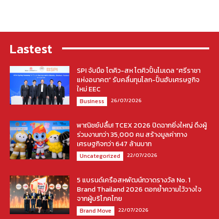
Lastest
SPI จับมือ โตคิว-สห โตคิวปั้นโมเดล “ศรีราชา
แห่งอนาคต” รับคลื่นทุนโลก-ปั้นฮับเศรษฐกิจ
ใหม่ EEC
26/07/2026
Business
พาณิชย์ปลื้ม! TCEX 2026 ปิดฉากยิ่งใหญ่ ดึงผู้
ร่วมงานกว่า 35,000 คน สร้างมูลค่าทาง
เศรษฐกิจกว่า 647 ล้านบาท
22/07/2026
Uncategorized
5 แบรนด์เครือสหพัฒน์กวาดรางวัล No. 1
Brand Thailand 2026 ตอกย้ำความไว้วางใจ
จากผู้บริโภคไทย
22/07/2026
Brand Move