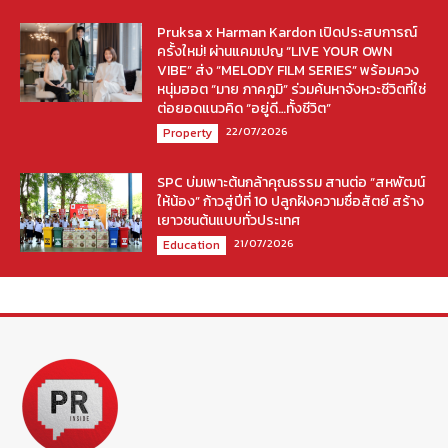
Pruksa x Harman Kardon เปิดประสบการณ์
ครั้งใหม่! ผ่านแคมเปญ “LIVE YOUR OWN
VIBE” ส่ง “MELODY FILM SERIES” พร้อมควง
หนุ่มฮอต “มาย ภาคภูมิ” ร่วมค้นหาจังหวะชีวิตที่ใช่
ต่อยอดแนวคิด “อยู่ดี…ทั้งชีวิต”
22/07/2026
Property
SPC บ่มเพาะต้นกล้าคุณธรรม สานต่อ “สหพัฒน์
ให้น้อง” ก้าวสู่ปีที่ 10 ปลูกฝังความซื่อสัตย์ สร้าง
เยาวชนต้นแบบทั่วประเทศ
21/07/2026
Education