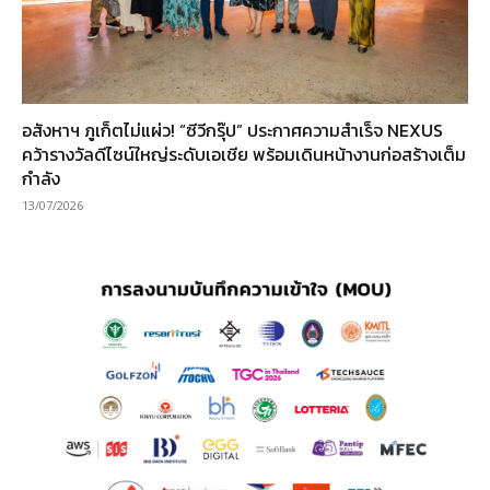
อสังหาฯ ภูเก็ตไม่แผ่ว! “ซีวีกรุ๊ป” ประกาศความสำเร็จ NEXUS
คว้ารางวัลดีไซน์ใหญ่ระดับเอเชีย พร้อมเดินหน้างานก่อสร้างเต็ม
กำลัง
13/07/2026