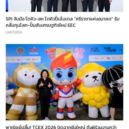
SPI จับมือ โตคิว-สห โตคิวปั้นโมเดล “ศรีราชาแห่งอนาคต” รับ
คลื่นทุนโลก-ปั้นฮับเศรษฐกิจใหม่ EEC
26/07/2026
พาณิชย์ปลื้ม! TCEX 2026 ปิดฉากยิ่งใหญ่ ดึงผู้ร่วมงานกว่า