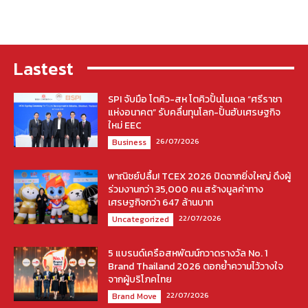
Lastest
SPI จับมือ โตคิว-สห โตคิวปั้นโมเดล “ศรีราชา
แห่งอนาคต” รับคลื่นทุนโลก-ปั้นฮับเศรษฐกิจ
ใหม่ EEC
26/07/2026
Business
พาณิชย์ปลื้ม! TCEX 2026 ปิดฉากยิ่งใหญ่ ดึงผู้
ร่วมงานกว่า 35,000 คน สร้างมูลค่าทาง
เศรษฐกิจกว่า 647 ล้านบาท
22/07/2026
Uncategorized
5 แบรนด์เครือสหพัฒน์กวาดรางวัล No. 1
Brand Thailand 2026 ตอกย้ำความไว้วางใจ
จากผู้บริโภคไทย
22/07/2026
Brand Move