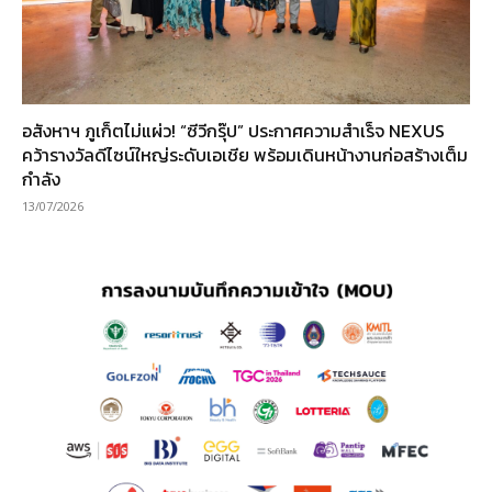
อสังหาฯ ภูเก็ตไม่แผ่ว! “ซีวีกรุ๊ป” ประกาศความสำเร็จ NEXUS
คว้ารางวัลดีไซน์ใหญ่ระดับเอเชีย พร้อมเดินหน้างานก่อสร้างเต็ม
กำลัง
13/07/2026