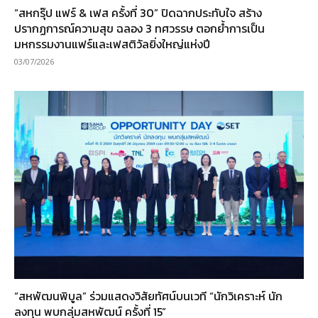
“สหกรุ๊ป แฟร์ & เฟส ครั้งที่ 30” ปิดฉากประทับใจ สร้าง
ปรากฏการณ์ความสุข ฉลอง 3 ทศวรรษ ตอกย้ำการเป็น
มหกรรมงานแฟร์และเฟสติวัลยิ่งใหญ่แห่งปี
03/07/2026
“สหพัฒนพิบูล” ร่วมแสดงวิสัยทัศน์บนเวที “นักวิเคราะห์ นัก
ลงทุน พบกลุ่มสหพัฒน์ ครั้งที่ 15”