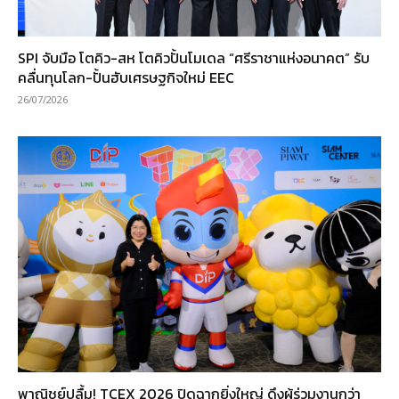
SPI จับมือ โตคิว-สห โตคิวปั้นโมเดล “ศรีราชาแห่งอนาคต” รับ
คลื่นทุนโลก-ปั้นฮับเศรษฐกิจใหม่ EEC
26/07/2026
พาณิชย์ปลื้ม! TCEX 2026 ปิดฉากยิ่งใหญ่ ดึงผู้ร่วมงานกว่า