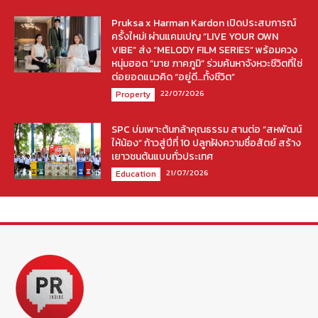
Pruksa x Harman Kardon เปิดประสบการณ์
ครั้งใหม่! ผ่านแคมเปญ “LIVE YOUR OWN
VIBE” ส่ง “MELODY FILM SERIES” พร้อมควง
หนุ่มฮอต “มาย ภาคภูมิ” ร่วมค้นหาจังหวะชีวิตที่ใช่
ต่อยอดแนวคิด “อยู่ดี…ทั้งชีวิต”
22/07/2026
Property
SPC บ่มเพาะต้นกล้าคุณธรรม สานต่อ “สหพัฒน์
ให้น้อง” ก้าวสู่ปีที่ 10 ปลูกฝังความซื่อสัตย์ สร้าง
เยาวชนต้นแบบทั่วประเทศ
21/07/2026
Education