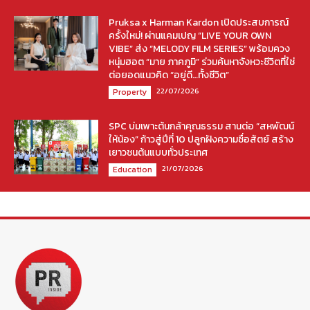
Pruksa x Harman Kardon เปิดประสบการณ์
ครั้งใหม่! ผ่านแคมเปญ “LIVE YOUR OWN
VIBE” ส่ง “MELODY FILM SERIES” พร้อมควง
หนุ่มฮอต “มาย ภาคภูมิ” ร่วมค้นหาจังหวะชีวิตที่ใช่
ต่อยอดแนวคิด “อยู่ดี…ทั้งชีวิต”
22/07/2026
Property
SPC บ่มเพาะต้นกล้าคุณธรรม สานต่อ “สหพัฒน์
ให้น้อง” ก้าวสู่ปีที่ 10 ปลูกฝังความซื่อสัตย์ สร้าง
เยาวชนต้นแบบทั่วประเทศ
21/07/2026
Education