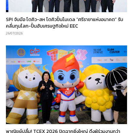
SPI จับมือ โตคิว-สห โตคิวปั้นโมเดล “ศรีราชาแห่งอนาคต” รับ
คลื่นทุนโลก-ปั้นฮับเศรษฐกิจใหม่ EEC
26/07/2026
พาณิชย์ปลื้ม! TCEX 2026 ปิดฉากยิ่งใหญ่ ดึงผู้ร่วมงานกว่า