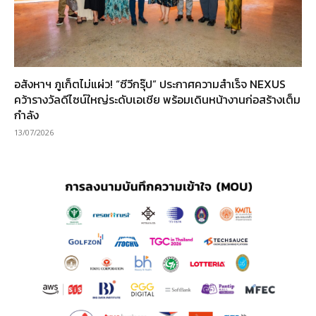
อสังหาฯ ภูเก็ตไม่แผ่ว! “ซีวีกรุ๊ป” ประกาศความสำเร็จ NEXUS
คว้ารางวัลดีไซน์ใหญ่ระดับเอเชีย พร้อมเดินหน้างานก่อสร้างเต็ม
กำลัง
13/07/2026