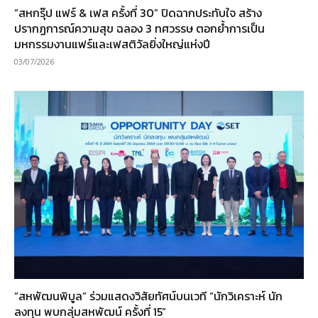
“สหกรุ๊ป แฟร์ & เฟส ครั้งที่ 30” ปิดฉากประทับใจ สร้าง
ปรากฏการณ์ความสุข ฉลอง 3 ทศวรรษ ตอกย้ำการเป็น
มหกรรมงานแฟร์และเฟสติวัลยิ่งใหญ่แห่งปี
03/07/2026
“สหพัฒนพิบูล” ร่วมแสดงวิสัยทัศน์บนเวที “นักวิเคราะห์ นัก
ลงทุน พบกลุ่มสหพัฒน์ ครั้งที่ 15”