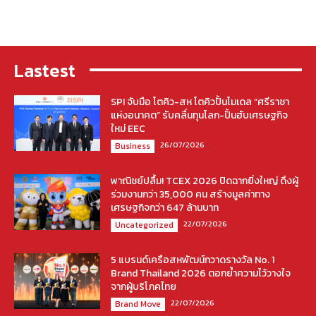
Lastest
SPI จับมือ โตคิว-สห โตคิวปั้นโมเดล “ศรีราชา
แห่งอนาคต” รับคลื่นทุนโลก-ปั้นฮับเศรษฐกิจ
ใหม่ EEC
26/07/2026
Business
พาณิชย์ปลื้ม! TCEX 2026 ปิดฉากยิ่งใหญ่ ดึงผู้
ร่วมงานกว่า 35,000 คน สร้างมูลค่าทาง
เศรษฐกิจกว่า 647 ล้านบาท
22/07/2026
Uncategorized
5 แบรนด์เครือสหพัฒน์กวาดรางวัล No. 1
Brand Thailand 2026 ตอกย้ำความไว้วางใจ
จากผู้บริโภคไทย
22/07/2026
Brand Move