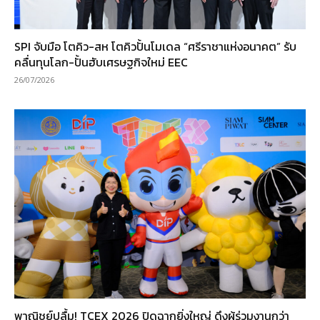
SPI จับมือ โตคิว-สห โตคิวปั้นโมเดล “ศรีราชาแห่งอนาคต” รับ
คลื่นทุนโลก-ปั้นฮับเศรษฐกิจใหม่ EEC
26/07/2026
พาณิชย์ปลื้ม! TCEX 2026 ปิดฉากยิ่งใหญ่ ดึงผู้ร่วมงานกว่า