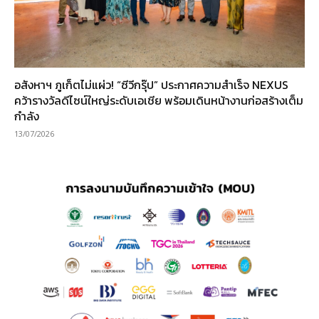
อสังหาฯ ภูเก็ตไม่แผ่ว! “ซีวีกรุ๊ป” ประกาศความสำเร็จ NEXUS
คว้ารางวัลดีไซน์ใหญ่ระดับเอเชีย พร้อมเดินหน้างานก่อสร้างเต็ม
กำลัง
13/07/2026