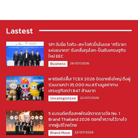
Lastest
SPI จับมือ โตคิว-สห โตคิวปั้นโมเดล “ศรีราชา
แห่งอนาคต” รับคลื่นทุนโลก-ปั้นฮับเศรษฐกิจ
ใหม่ EEC
26/07/2026
Business
พาณิชย์ปลื้ม! TCEX 2026 ปิดฉากยิ่งใหญ่ ดึงผู้
ร่วมงานกว่า 35,000 คน สร้างมูลค่าทาง
เศรษฐกิจกว่า 647 ล้านบาท
22/07/2026
Uncategorized
5 แบรนด์เครือสหพัฒน์กวาดรางวัล No. 1
Brand Thailand 2026 ตอกย้ำความไว้วางใจ
จากผู้บริโภคไทย
22/07/2026
Brand Move