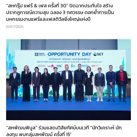
“สหกรุ๊ป แฟร์ & เฟส ครั้งที่ 30” ปิดฉากประทับใจ สร้าง
ปรากฏการณ์ความสุข ฉลอง 3 ทศวรรษ ตอกย้ำการเป็น
มหกรรมงานแฟร์และเฟสติวัลยิ่งใหญ่แห่งปี
03/07/2026
“สหพัฒนพิบูล” ร่วมแสดงวิสัยทัศน์บนเวที “นักวิเคราะห์ นัก
ลงทุน พบกลุ่มสหพัฒน์ ครั้งที่ 15”