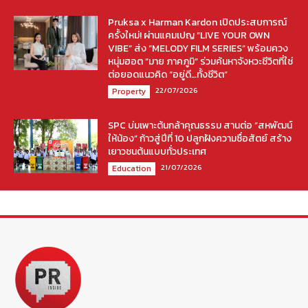
Pruksa x Harman Kardon เปิดประสบการณ์
ครั้งใหม่! ผ่านแคมเปญ “LIVE YOUR OWN
VIBE” ส่ง “MELODY FILM SERIES” พร้อมควง
หนุ่มฮอต “มาย ภาคภูมิ” ร่วมค้นหาจังหวะชีวิตที่ใช่
ต่อยอดแนวคิด “อยู่ดี…ทั้งชีวิต”
22/07/2026
Property
SPC บ่มเพาะต้นกล้าคุณธรรม สานต่อ “สหพัฒน์
ให้น้อง” ก้าวสู่ปีที่ 10 ปลูกฝังความซื่อสัตย์ สร้าง
เยาวชนต้นแบบทั่วประเทศ
21/07/2026
Education