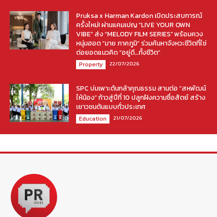
Pruksa x Harman Kardon เปิดประสบการณ์
ครั้งใหม่! ผ่านแคมเปญ “LIVE YOUR OWN
VIBE” ส่ง “MELODY FILM SERIES” พร้อมควง
หนุ่มฮอต “มาย ภาคภูมิ” ร่วมค้นหาจังหวะชีวิตที่ใช่
ต่อยอดแนวคิด “อยู่ดี…ทั้งชีวิต”
22/07/2026
Property
SPC บ่มเพาะต้นกล้าคุณธรรม สานต่อ “สหพัฒน์
ให้น้อง” ก้าวสู่ปีที่ 10 ปลูกฝังความซื่อสัตย์ สร้าง
เยาวชนต้นแบบทั่วประเทศ
21/07/2026
Education