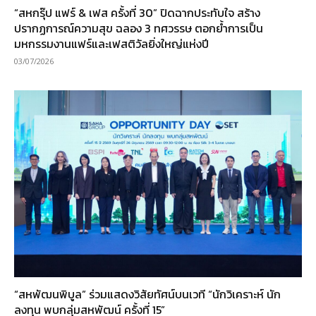
“สหกรุ๊ป แฟร์ & เฟส ครั้งที่ 30” ปิดฉากประทับใจ สร้าง
ปรากฏการณ์ความสุข ฉลอง 3 ทศวรรษ ตอกย้ำการเป็น
มหกรรมงานแฟร์และเฟสติวัลยิ่งใหญ่แห่งปี
03/07/2026
“สหพัฒนพิบูล” ร่วมแสดงวิสัยทัศน์บนเวที “นักวิเคราะห์ นัก
ลงทุน พบกลุ่มสหพัฒน์ ครั้งที่ 15”