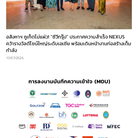
อสังหาฯ ภูเก็ตไม่แผ่ว! “ซีวีกรุ๊ป” ประกาศความสำเร็จ NEXUS
คว้ารางวัลดีไซน์ใหญ่ระดับเอเชีย พร้อมเดินหน้างานก่อสร้างเต็ม
กำลัง
13/07/2026