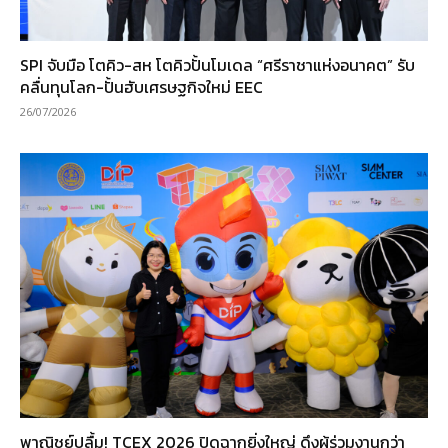
SPI จับมือ โตคิว-สห โตคิวปั้นโมเดล “ศรีราชาแห่งอนาคต” รับ
คลื่นทุนโลก-ปั้นฮับเศรษฐกิจใหม่ EEC
26/07/2026
พาณิชย์ปลื้ม! TCEX 2026 ปิดฉากยิ่งใหญ่ ดึงผู้ร่วมงานกว่า