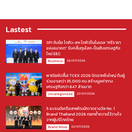
Lastest
SPI จับมือ โตคิว-สห โตคิวปั้นโมเดล “ศรีราชา
แห่งอนาคต” รับคลื่นทุนโลก-ปั้นฮับเศรษฐกิจ
ใหม่ EEC
26/07/2026
Business
พาณิชย์ปลื้ม! TCEX 2026 ปิดฉากยิ่งใหญ่ ดึงผู้
ร่วมงานกว่า 35,000 คน สร้างมูลค่าทาง
เศรษฐกิจกว่า 647 ล้านบาท
22/07/2026
Uncategorized
5 แบรนด์เครือสหพัฒน์กวาดรางวัล No. 1
Brand Thailand 2026 ตอกย้ำความไว้วางใจ
จากผู้บริโภคไทย
22/07/2026
Brand Move