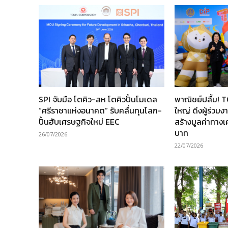
SPI จับมือ โตคิว-สห โตคิวปั้นโมเดล
พาณิชย์ปลื้ม! 
“ศรีราชาแห่งอนาคต” รับคลื่นทุนโลก-
ใหญ่ ดึงผู้ร่วม
ปั้นฮับเศรษฐกิจใหม่ EEC
สร้างมูลค่าทาง
บาท
26/07/2026
22/07/2026