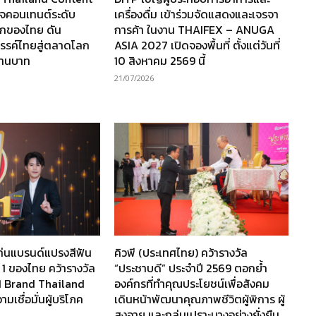
กิจคอนเทนต์ระดับ
เครื่องดื่ม เข้าร่วมจัดแสดงและเจรจา
กของไทย ดัน
การค้า ในงาน THAIFEX – ANUGA
รรค์ไทยสู่ตลาดโลก
ASIA 2027 เปิดจองพื้นที่ ตั้งแต่วันที่
ล้านบาท
10 สิงหาคม 2569 นี้
21/07/2026
ท่นแบรนด์แปรงสีฟัน
คิวพี (ประเทศไทย) คว้ารางวัล
 1 ของไทย คว้ารางวัล
“ประชาบดี” ประจำปี 2569 ตอกย้ำ
1 Brand Thailand
องค์กรที่ทำคุณประโยชน์เพื่อสังคม
เชื่อมั่นผู้บริโภค
เดินหน้าพัฒนาคุณภาพชีวิตผู้พิการ ผู้
สูงอายุ และกลุ่มเปราะบางอย่างยั่งยืน