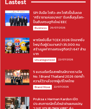
Lastest
SPI จับมือ โตคิว-สห โตคิวปั้นโมเดล
“ศรีราชาแห่งอนาคต” รับคลื่นทุนโลก-
ปั้นฮับเศรษฐกิจใหม่ EEC
26/07/2026
Business
พาณิชย์ปลื้ม! TCEX 2026 ปิดฉากยิ่ง
ใหญ่ ดึงผู้ร่วมงานกว่า 35,000 คน
สร้างมูลค่าทางเศรษฐกิจกว่า 647 ล้าน
บาท
22/07/2026
Uncategorized
5 แบรนด์เครือสหพัฒน์กวาดรางวัล
No. 1 Brand Thailand 2026 ตอกย้ำ
ความไว้วางใจจากผู้บริโภคไทย
22/07/2026
Brand Move
Pruksa x Harman Kardon เปิด
ประสบการณ์ครั้งใหม่! ผ่านแคมเปญ
“LIVE YOUR OWN VIBE” ส่ง