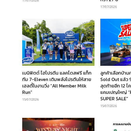
17/07/2026
17/07/2026
เบนิฟิตต์ ไฮโปรตีน แลคโตสฟรี แท็ก
ลูกค้าเลือกบ้
ทีม 7-Eleven เติมพลังโปรตีนให้สาย
Sold Out แล้ว 9
เฮลตี้ในงานวิ่ง “All Member Milk
สุดท้ายอีก 12 
Run”
แคมเปญใหญ่ 
SUPER SALE”
15/07/2026
15/07/2026