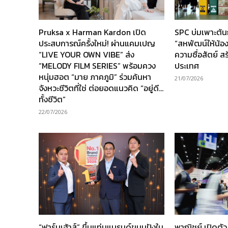
Pruksa x Harman Kardon เปิด
SPC บ่มเพาะต้
ประสบการณ์ครั้งใหม่! ผ่านแคมเปญ
“สหพัฒน์ให้น้อง” 
“LIVE YOUR OWN VIBE” ส่ง
ความซื่อสัตย์ ส
“MELODY FILM SERIES” พร้อมควง
ประเทศ
หนุ่มฮอต “มาย ภาคภูมิ” ร่วมค้นหา
21/07/2026
จังหวะชีวิตที่ใช่ ต่อยอดแนวคิด “อยู่ดี…
ทั้งชีวิต”
22/07/2026
“ฟาร์มเฮ้าส์” ขึ้นแท่นแบรนด์ขนมปังใน
พาณิชย์ เปิดตั