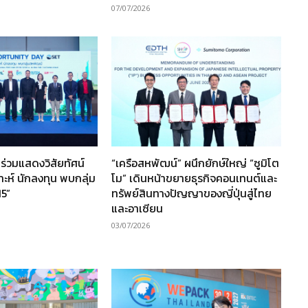
07/07/2026
ร่วมแสดงวิสัยทัศน์
“เครือสหพัฒน์” ผนึกยักษ์ใหญ่ “ซูมิโต
ราะห์ นักลงทุน พบกลุ่ม
โม” เดินหน้าขยายธุรกิจคอนเทนต์และ
15”
ทรัพย์สินทางปัญญาของญี่ปุ่นสู่ไทย
และอาเซียน
03/07/2026