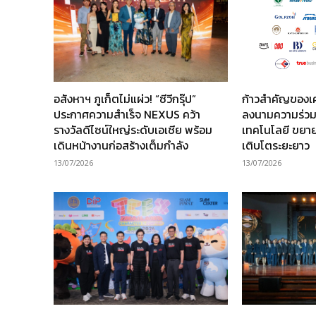
อสังหาฯ ภูเก็ตไม่แผ่ว! “ซีวีกรุ๊ป”
ก้าวสำคัญของเ
ประกาศความสำเร็จ NEXUS คว้า
ลงนามความร่วม
รางวัลดีไซน์ใหญ่ระดับเอเชีย พร้อม
เทคโนโลยี ขยาย
เดินหน้างานก่อสร้างเต็มกำลัง
เติบโตระยะยาว
13/07/2026
13/07/2026