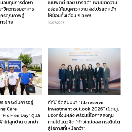
 มอบทุนการศึกษา
เบนิฟิตต์ ซอย บาริสต้า เพิ่มมิติความ
กษาวิศวกรรมอาหาร
อร่อยให้เมนูคาวหวาน ส่งโปรลดหนัก
ากรคุณภาพสู่
ให้ช้อปทั้งเดือน ก.ค.69
หารไทย
10/07/2026
ร ยกระดับการอยู่
ทีทีบี จัดสัมมนา “ttb reserve
ving Care
investment outlook 2026” เปิดมุม
 ‘Fix Free Day’ ดูแล
มองครึ่งปีหลัง พร้อมชี้โอกาสลงทุน
ฟ้าให้ลูกบ้าน ตอกย้ำ
ภายใต้แนวคิด “ก้าวใหม่ของการเติบโต
สู่โอกาสที่เหนือกว่า”