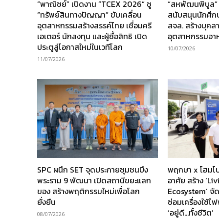
“พาณิชย์” เปิดงาน “TCEX 2026” ชู
“สหพัฒนพิบูล”
“ทรัพย์สินทางปัญญา” ขับเคลื่อน
สนับสนุนนักศึ
อุตสาหกรรมสร้างสรรค์ไทย เชื่อมครี
สจล. สร้างบุคล
เอเตอร์ นักลงทุน และผู้ซื้อสิทธิ เปิด
อุตสาหกรรมอา
ประตูสู่โอกาสใหม่ในเวทีโลก
10/07/2026
11/07/2026
SPC ผนึก SET จุดประกายชุมชนบึง
พฤกษา x โฮมโป
พระราม 9 พัฒนา เปิดสถานีขยะแลก
อาศัย สร้าง ‘Li
ของ สร้างพฤติกรรมใหม่เพื่อโลก
Ecosystem’ จัด
ยั่งยืน
ซ่อมเครื่องใช้ไฟ
‘อยู่ดี…ทั้งชีวิต’
08/07/2026