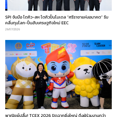
SPI จับมือ โตคิว-สห โตคิวปั้นโมเดล “ศรีราชาแห่งอนาคต” รับ
คลื่นทุนโลก-ปั้นฮับเศรษฐกิจใหม่ EEC
26/07/2026
พาณิชย์ปลื้ม! TCEX 2026 ปิดฉากยิ่งใหญ่ ดึงผู้ร่วมงานกว่า