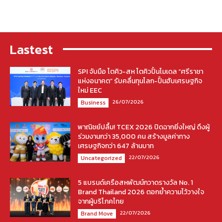
Lastest
SPI จับมือ โตคิว-สห โตคิวปั้นโมเดล “ศรีราชา
แห่งอนาคต” รับคลื่นทุนโลก-ปั้นฮับเศรษฐกิจ
ใหม่ EEC
26/07/2026
Business
พาณิชย์ปลื้ม! TCEX 2026 ปิดฉากยิ่งใหญ่ ดึงผู้
ร่วมงานกว่า 35,000 คน สร้างมูลค่าทาง
เศรษฐกิจกว่า 647 ล้านบาท
22/07/2026
Uncategorized
5 แบรนด์เครือสหพัฒน์กวาดรางวัล No. 1
Brand Thailand 2026 ตอกย้ำความไว้วางใจ
จากผู้บริโภคไทย
22/07/2026
Brand Move