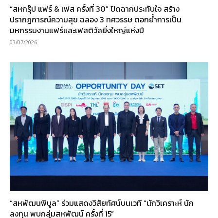
“สหกรุ๊ป แฟร์ & เฟส ครั้งที่ 30” ปิดฉากประทับใจ สร้าง
ปรากฏการณ์ความสุข ฉลอง 3 ทศวรรษ ตอกย้ำการเป็น
มหกรรมงานแฟร์และเฟสติวัลยิ่งใหญ่แห่งปี
03/07/2026
“สหพัฒนพิบูล” ร่วมแสดงวิสัยทัศน์บนเวที “นักวิเคราะห์ นัก
ลงทุน พบกลุ่มสหพัฒน์ ครั้งที่ 15”