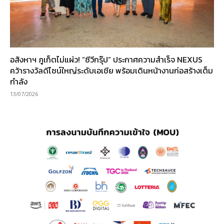
อสังหาฯ ภูเก็ตไม่แผ่ว! “ซีวีกรุ๊ป” ประกาศความสำเร็จ NEXUS
คว้ารางวัลดีไซน์ใหญ่ระดับเอเชีย พร้อมเดินหน้างานก่อสร้างเต็ม
กำลัง
13/07/2026