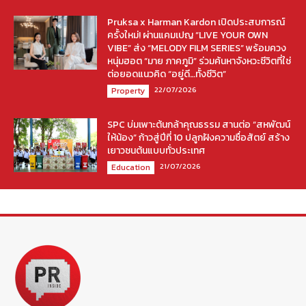
Pruksa x Harman Kardon เปิดประสบการณ์
ครั้งใหม่! ผ่านแคมเปญ “LIVE YOUR OWN
VIBE” ส่ง “MELODY FILM SERIES” พร้อมควง
หนุ่มฮอต “มาย ภาคภูมิ” ร่วมค้นหาจังหวะชีวิตที่ใช่
ต่อยอดแนวคิด “อยู่ดี…ทั้งชีวิต”
22/07/2026
Property
SPC บ่มเพาะต้นกล้าคุณธรรม สานต่อ “สหพัฒน์
ให้น้อง” ก้าวสู่ปีที่ 10 ปลูกฝังความซื่อสัตย์ สร้าง
เยาวชนต้นแบบทั่วประเทศ
21/07/2026
Education