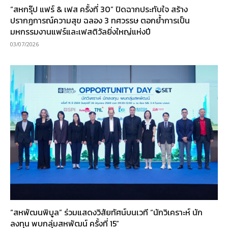
“สหกรุ๊ป แฟร์ & เฟส ครั้งที่ 30” ปิดฉากประทับใจ สร้าง
ปรากฏการณ์ความสุข ฉลอง 3 ทศวรรษ ตอกย้ำการเป็น
มหกรรมงานแฟร์และเฟสติวัลยิ่งใหญ่แห่งปี
03/07/2026
“สหพัฒนพิบูล” ร่วมแสดงวิสัยทัศน์บนเวที “นักวิเคราะห์ นัก
ลงทุน พบกลุ่มสหพัฒน์ ครั้งที่ 15”