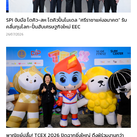
SPI จับมือ โตคิว-สห โตคิวปั้นโมเดล “ศรีราชาแห่งอนาคต” รับ
คลื่นทุนโลก-ปั้นฮับเศรษฐกิจใหม่ EEC
26/07/2026
พาณิชย์ปลื้ม! TCEX 2026 ปิดฉากยิ่งใหญ่ ดึงผู้ร่วมงานกว่า