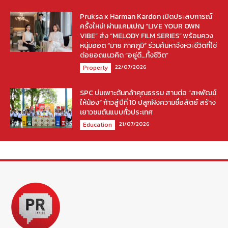
Pruksa x Harman Kardon เปิดประสบการณ์
ครั้งใหม่! ผ่านแคมเปญ “LIVE YOUR OWN
VIBE” ส่ง “MELODY FILM SERIES” พร้อมควง
หนุ่มฮอต “มาย ภาคภูมิ” ร่วมค้นหาจังหวะชีวิตที่ใช่
ต่อยอดแนวคิด “อยู่ดี…ทั้งชีวิต”
22/07/2026
Property
SPC บ่มเพาะต้นกล้าคุณธรรม สานต่อ “สหพัฒน์
ให้น้อง” ก้าวสู่ปีที่ 10 ปลูกฝังความซื่อสัตย์ สร้าง
เยาวชนต้นแบบทั่วประเทศ
21/07/2026
Education