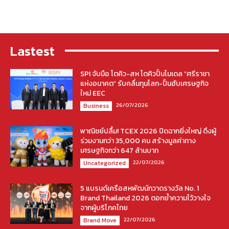
Lastest
SPI จับมือ โตคิว-สห โตคิวปั้นโมเดล “ศรีราชา
แห่งอนาคต” รับคลื่นทุนโลก-ปั้นฮับเศรษฐกิจ
ใหม่ EEC
26/07/2026
Business
พาณิชย์ปลื้ม! TCEX 2026 ปิดฉากยิ่งใหญ่ ดึงผู้
ร่วมงานกว่า 35,000 คน สร้างมูลค่าทาง
เศรษฐกิจกว่า 647 ล้านบาท
22/07/2026
Uncategorized
5 แบรนด์เครือสหพัฒน์กวาดรางวัล No. 1
Brand Thailand 2026 ตอกย้ำความไว้วางใจ
จากผู้บริโภคไทย
22/07/2026
Brand Move