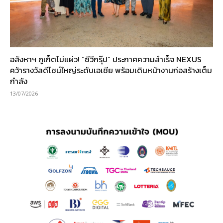
อสังหาฯ ภูเก็ตไม่แผ่ว! “ซีวีกรุ๊ป” ประกาศความสำเร็จ NEXUS
คว้ารางวัลดีไซน์ใหญ่ระดับเอเชีย พร้อมเดินหน้างานก่อสร้างเต็ม
กำลัง
13/07/2026