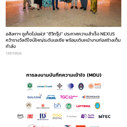
อสังหาฯ ภูเก็ตไม่แผ่ว! “ซีวีกรุ๊ป” ประกาศความสำเร็จ NEXUS
คว้ารางวัลดีไซน์ใหญ่ระดับเอเชีย พร้อมเดินหน้างานก่อสร้างเต็ม
กำลัง
13/07/2026