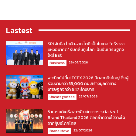
Lastest
SPI จับมือ โตคิว-สห โตคิวปั้นโมเดล “ศรีราชา
แห่งอนาคต” รับคลื่นทุนโลก-ปั้นฮับเศรษฐกิจ
ใหม่ EEC
26/07/2026
Business
พาณิชย์ปลื้ม! TCEX 2026 ปิดฉากยิ่งใหญ่ ดึงผู้
ร่วมงานกว่า 35,000 คน สร้างมูลค่าทาง
เศรษฐกิจกว่า 647 ล้านบาท
22/07/2026
Uncategorized
5 แบรนด์เครือสหพัฒน์กวาดรางวัล No. 1
Brand Thailand 2026 ตอกย้ำความไว้วางใจ
จากผู้บริโภคไทย
22/07/2026
Brand Move