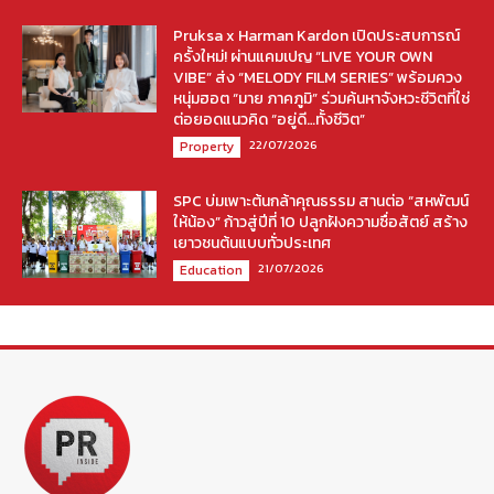
Pruksa x Harman Kardon เปิดประสบการณ์
ครั้งใหม่! ผ่านแคมเปญ “LIVE YOUR OWN
VIBE” ส่ง “MELODY FILM SERIES” พร้อมควง
หนุ่มฮอต “มาย ภาคภูมิ” ร่วมค้นหาจังหวะชีวิตที่ใช่
ต่อยอดแนวคิด “อยู่ดี…ทั้งชีวิต”
22/07/2026
Property
SPC บ่มเพาะต้นกล้าคุณธรรม สานต่อ “สหพัฒน์
ให้น้อง” ก้าวสู่ปีที่ 10 ปลูกฝังความซื่อสัตย์ สร้าง
เยาวชนต้นแบบทั่วประเทศ
21/07/2026
Education