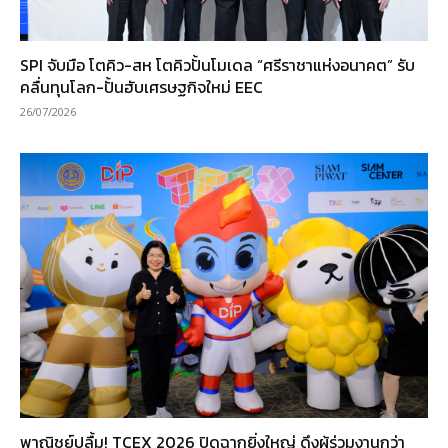
SPI จับมือ โตคิว-สห โตคิวปั้นโมเดล “ศรีราชาแห่งอนาคต” รับ
คลื่นทุนโลก-ปั้นฮับเศรษฐกิจใหม่ EEC
26/07/2026
พาณิชย์ปลื้ม! TCEX 2026 ปิดฉากยิ่งใหญ่ ดึงผู้ร่วมงานกว่า