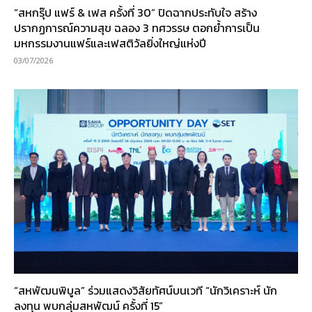
“สหกรุ๊ป แฟร์ & เฟส ครั้งที่ 30” ปิดฉากประทับใจ สร้าง
ปรากฏการณ์ความสุข ฉลอง 3 ทศวรรษ ตอกย้ำการเป็น
มหกรรมงานแฟร์และเฟสติวัลยิ่งใหญ่แห่งปี
03/07/2026
“สหพัฒนพิบูล” ร่วมแสดงวิสัยทัศน์บนเวที “นักวิเคราะห์ นัก
ลงทุน พบกลุ่มสหพัฒน์ ครั้งที่ 15”