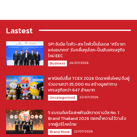
Lastest
SPI จับมือ โตคิว-สห โตคิวปั้นโมเดล “ศรีราชา
แห่งอนาคต” รับคลื่นทุนโลก-ปั้นฮับเศรษฐกิจ
ใหม่ EEC
26/07/2026
Business
พาณิชย์ปลื้ม! TCEX 2026 ปิดฉากยิ่งใหญ่ ดึงผู้
ร่วมงานกว่า 35,000 คน สร้างมูลค่าทาง
เศรษฐกิจกว่า 647 ล้านบาท
22/07/2026
Uncategorized
5 แบรนด์เครือสหพัฒน์กวาดรางวัล No. 1
Brand Thailand 2026 ตอกย้ำความไว้วางใจ
จากผู้บริโภคไทย
22/07/2026
Brand Move