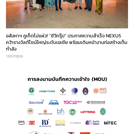
อสังหาฯ ภูเก็ตไม่แผ่ว! “ซีวีกรุ๊ป” ประกาศความสำเร็จ NEXUS
คว้ารางวัลดีไซน์ใหญ่ระดับเอเชีย พร้อมเดินหน้างานก่อสร้างเต็ม
กำลัง
13/07/2026