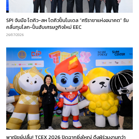
SPI จับมือ โตคิว-สห โตคิวปั้นโมเดล “ศรีราชาแห่งอนาคต” รับ
คลื่นทุนโลก-ปั้นฮับเศรษฐกิจใหม่ EEC
26/07/2026
พาณิชย์ปลื้ม! TCEX 2026 ปิดฉากยิ่งใหญ่ ดึงผู้ร่วมงานกว่า