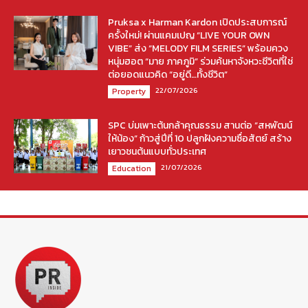
Pruksa x Harman Kardon เปิดประสบการณ์
ครั้งใหม่! ผ่านแคมเปญ “LIVE YOUR OWN
VIBE” ส่ง “MELODY FILM SERIES” พร้อมควง
หนุ่มฮอต “มาย ภาคภูมิ” ร่วมค้นหาจังหวะชีวิตที่ใช่
ต่อยอดแนวคิด “อยู่ดี…ทั้งชีวิต”
22/07/2026
Property
SPC บ่มเพาะต้นกล้าคุณธรรม สานต่อ “สหพัฒน์
ให้น้อง” ก้าวสู่ปีที่ 10 ปลูกฝังความซื่อสัตย์ สร้าง
เยาวชนต้นแบบทั่วประเทศ
21/07/2026
Education