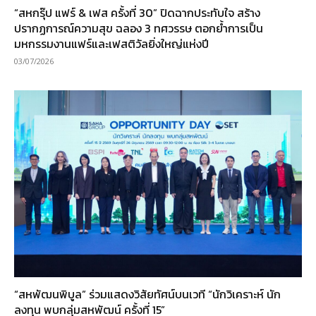
“สหกรุ๊ป แฟร์ & เฟส ครั้งที่ 30” ปิดฉากประทับใจ สร้าง
ปรากฏการณ์ความสุข ฉลอง 3 ทศวรรษ ตอกย้ำการเป็น
มหกรรมงานแฟร์และเฟสติวัลยิ่งใหญ่แห่งปี
03/07/2026
“สหพัฒนพิบูล” ร่วมแสดงวิสัยทัศน์บนเวที “นักวิเคราะห์ นัก
ลงทุน พบกลุ่มสหพัฒน์ ครั้งที่ 15”