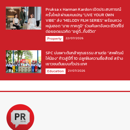
Pruksa x Harman Kardon เปิดประสบการณ์
ครั้งใหม่! ผ่านแคมเปญ “LIVE YOUR OWN
VIBE” ส่ง “MELODY FILM SERIES” พร้อมควง
หนุ่มฮอต “มาย ภาคภูมิ” ร่วมค้นหาจังหวะชีวิตที่ใช่
ต่อยอดแนวคิด “อยู่ดี…ทั้งชีวิต”
22/07/2026
Property
SPC บ่มเพาะต้นกล้าคุณธรรม สานต่อ “สหพัฒน์
ให้น้อง” ก้าวสู่ปีที่ 10 ปลูกฝังความซื่อสัตย์ สร้าง
เยาวชนต้นแบบทั่วประเทศ
21/07/2026
Education