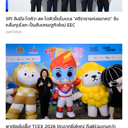
SPI จับมือ โตคิว-สห โตคิวปั้นโมเดล “ศรีราชาแห่งอนาคต” รับ
คลื่นทุนโลก-ปั้นฮับเศรษฐกิจใหม่ EEC
26/07/2026
พาณิชย์ปลื้ม! TCEX 2026 ปิดฉากยิ่งใหญ่ ดึงผู้ร่วมงานกว่า