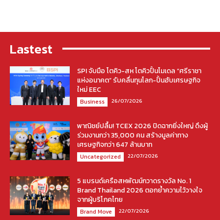
Lastest
SPI จับมือ โตคิว-สห โตคิวปั้นโมเดล “ศรีราชา
แห่งอนาคต” รับคลื่นทุนโลก-ปั้นฮับเศรษฐกิจ
ใหม่ EEC
26/07/2026
Business
พาณิชย์ปลื้ม! TCEX 2026 ปิดฉากยิ่งใหญ่ ดึงผู้
ร่วมงานกว่า 35,000 คน สร้างมูลค่าทาง
เศรษฐกิจกว่า 647 ล้านบาท
22/07/2026
Uncategorized
5 แบรนด์เครือสหพัฒน์กวาดรางวัล No. 1
Brand Thailand 2026 ตอกย้ำความไว้วางใจ
จากผู้บริโภคไทย
22/07/2026
Brand Move