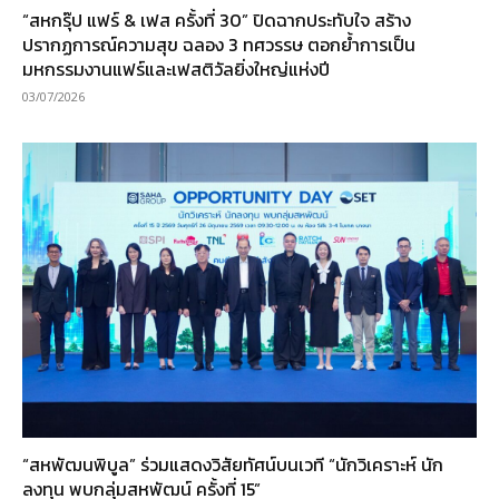
“สหกรุ๊ป แฟร์ & เฟส ครั้งที่ 30” ปิดฉากประทับใจ สร้าง
ปรากฏการณ์ความสุข ฉลอง 3 ทศวรรษ ตอกย้ำการเป็น
มหกรรมงานแฟร์และเฟสติวัลยิ่งใหญ่แห่งปี
03/07/2026
“สหพัฒนพิบูล” ร่วมแสดงวิสัยทัศน์บนเวที “นักวิเคราะห์ นัก
ลงทุน พบกลุ่มสหพัฒน์ ครั้งที่ 15”